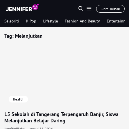
Kirim Tulisan
Selebriti
K-Pop
Lifestyle
Fashion And Beauty
Entertainme
Tag:
Melanjutkan
Health
15 Sekolah di Tangerang Terpengaruh Banjir, Siswa
Melanjutkan Belajar Daring
JenniferBlake
Januari 16, 2026