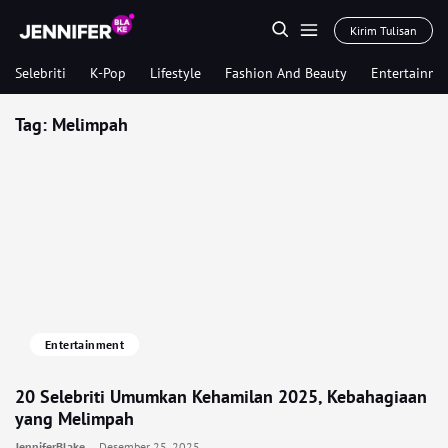
Kirim Tulisan
Selebriti
K-Pop
Lifestyle
Fashion And Beauty
Entertainme
Tag:
Melimpah
Entertainment
20 Selebriti Umumkan Kehamilan 2025, Kebahagiaan
yang Melimpah
JenniferBlake
Desember 25, 2025