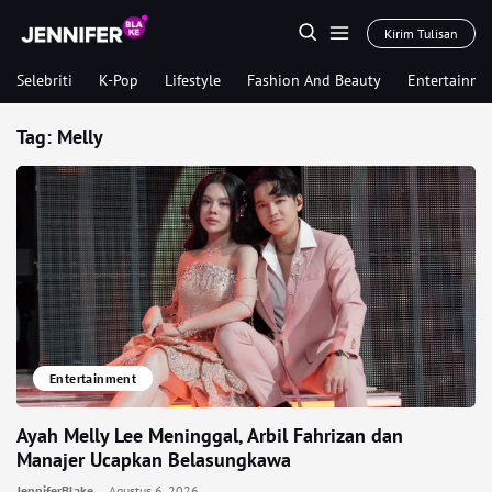
Kirim Tulisan
Selebriti
K-Pop
Lifestyle
Fashion And Beauty
Entertainme
Tag:
Melly
Entertainment
Ayah Melly Lee Meninggal, Arbil Fahrizan dan
Manajer Ucapkan Belasungkawa
JenniferBlake
Agustus 6, 2026