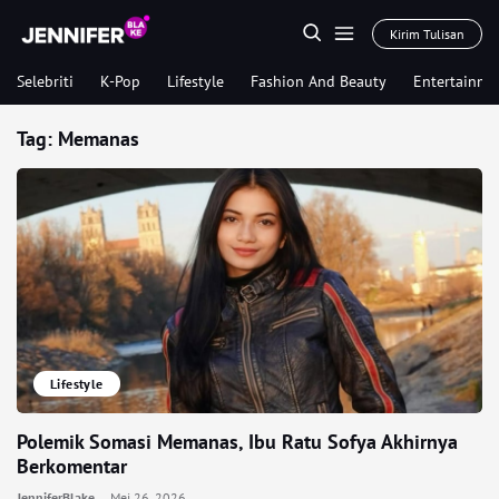
Kirim Tulisan
Selebriti
K-Pop
Lifestyle
Fashion And Beauty
Entertainme
Tag:
Memanas
Lifestyle
Polemik Somasi Memanas, Ibu Ratu Sofya Akhirnya
Berkomentar
JenniferBlake
Mei 26, 2026