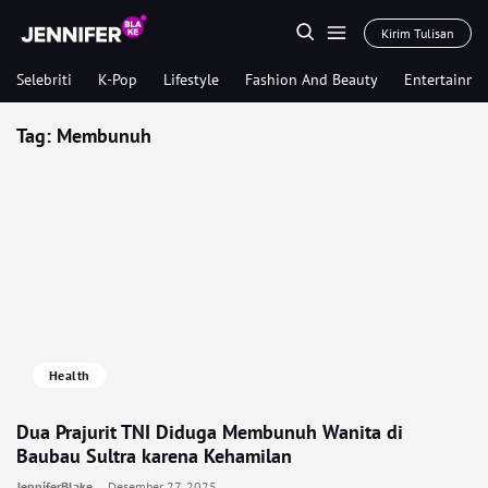
Kirim Tulisan
Selebriti
K-Pop
Lifestyle
Fashion And Beauty
Entertainme
Tag:
Membunuh
Health
Dua Prajurit TNI Diduga Membunuh Wanita di
Baubau Sultra karena Kehamilan
JenniferBlake
Desember 27, 2025