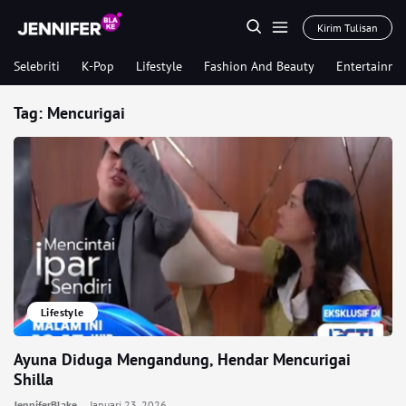
Kirim Tulisan
Selebriti
K-Pop
Lifestyle
Fashion And Beauty
Entertainme
Tag:
Mencurigai
Lifestyle
Ayuna Diduga Mengandung, Hendar Mencurigai
Shilla
JenniferBlake
Januari 23, 2026