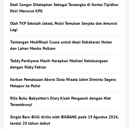
Dedi Congor Ditetapkan Sebagai Tersangka di Kortas Tipidkor
Polri Menurut KPK
Olah TKP Sekolah Jaksel, Polisi Temukan Senjata dan Amunisi
Lagi
Tantangan Modifikasi Cuaca untuk Atasi Kebakaran Hutan
dan Lahan Menko Polkam
Teddy Pardiyana Masih Harapkan Mediasi Kekeluargaan
dengan Rizky Febian
Korban Pemaksaan Aborsi Duta Wisata Jatim Diminta Segera
Melapor ke Polisi
Rilis Buku Babysitter’s Diary Kisah Pengasuh dengan Niat
Tersembunyi
Single Baru BiiiG dirilis oleh BIGBANG pada 19 Agustus 2026,
tandai 20 tahun debut