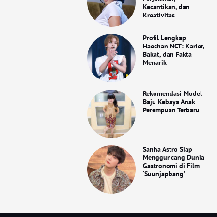
Kecantikan, dan
Kreativitas
Profil Lengkap
Haechan NCT: Karier,
Bakat, dan Fakta
Menarik
Rekomendasi Model
Baju Kebaya Anak
Perempuan Terbaru
Sanha Astro Siap
Mengguncang Dunia
Gastronomi di Film
‘Suunjapbang’