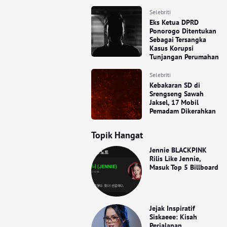
Selebriti
Eks Ketua DPRD
Ponorogo Ditentukan
Sebagai Tersangka
Kasus Korupsi
Tunjangan Perumahan
Selebriti
Kebakaran SD di
Srengseng Sawah
Jaksel, 17 Mobil
Pemadam Dikerahkan
Topik Hangat
Jennie BLACKPINK
Rilis Like Jennie,
Masuk Top 5 Billboard
Jejak Inspiratif
Siskaeee: Kisah
Perjalanan,