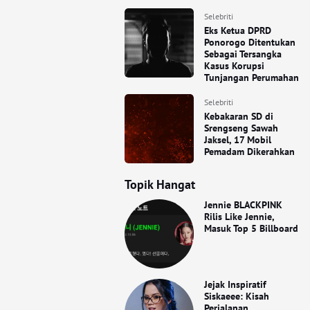
Selebriti
Eks Ketua DPRD
Ponorogo Ditentukan
Sebagai Tersangka
Kasus Korupsi
Tunjangan Perumahan
Selebriti
Kebakaran SD di
Srengseng Sawah
Jaksel, 17 Mobil
Pemadam Dikerahkan
Topik Hangat
Jennie BLACKPINK
Rilis Like Jennie,
Masuk Top 5 Billboard
Jejak Inspiratif
Siskaeee: Kisah
Perjalanan,