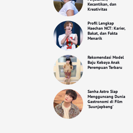
Kecantikan, dan
Kreativitas
Profil Lengkap
Haechan NCT: Karier,
Bakat, dan Fakta
Menarik
Rekomendasi Model
Baju Kebaya Anak
Perempuan Terbaru
Sanha Astro Siap
Mengguncang Dunia
Gastronomi di Film
‘Suunjapbang’