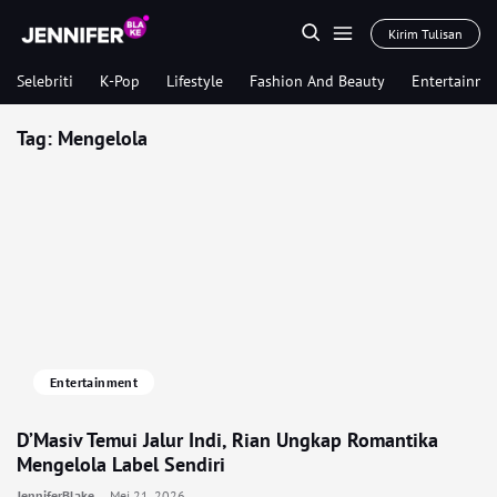
Kirim Tulisan
Selebriti
K-Pop
Lifestyle
Fashion And Beauty
Entertainme
Tag:
Mengelola
Entertainment
D’Masiv Temui Jalur Indi, Rian Ungkap Romantika
Mengelola Label Sendiri
JenniferBlake
Mei 21, 2026