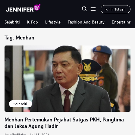
Kirim Tulisan
Selebriti
K-Pop
Lifestyle
Fashion And Beauty
Entertainme
Tag:
Menhan
Selebriti
Menhan Pertemukan Pejabat Satgas PKH, Panglima
dan Jaksa Agung Hadir
JenniferBlake
Juli 13, 2026