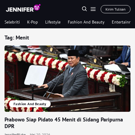
Kirim Tulisan
Selebriti
K-Pop
Lifestyle
Fashion And Beauty
Entertainme
Tag:
Menit
Fashion And Beauty
Prabowo Siap Pidato 45 Menit di Sidang Paripurna
DPR
JenniferBlake
Mei 20, 2026