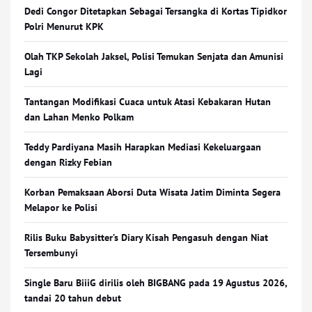
Dedi Congor Ditetapkan Sebagai Tersangka di Kortas Tipidkor
Polri Menurut KPK
Olah TKP Sekolah Jaksel, Polisi Temukan Senjata dan Amunisi
Lagi
Tantangan Modifikasi Cuaca untuk Atasi Kebakaran Hutan
dan Lahan Menko Polkam
Teddy Pardiyana Masih Harapkan Mediasi Kekeluargaan
dengan Rizky Febian
Korban Pemaksaan Aborsi Duta Wisata Jatim Diminta Segera
Melapor ke Polisi
Rilis Buku Babysitter’s Diary Kisah Pengasuh dengan Niat
Tersembunyi
Single Baru BiiiG dirilis oleh BIGBANG pada 19 Agustus 2026,
tandai 20 tahun debut