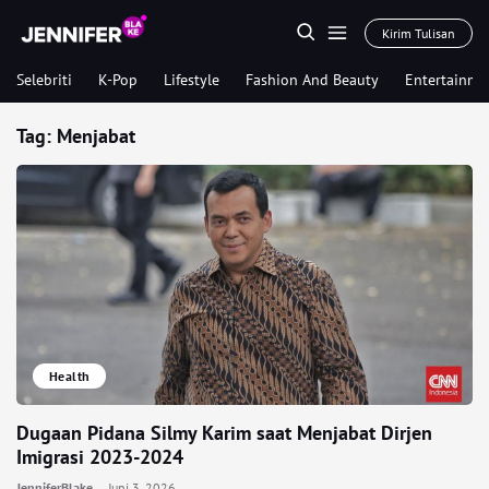
Kirim Tulisan
Selebriti
K-Pop
Lifestyle
Fashion And Beauty
Entertainme
Tag:
Menjabat
Health
Dugaan Pidana Silmy Karim saat Menjabat Dirjen
Imigrasi 2023-2024
JenniferBlake
Juni 3, 2026