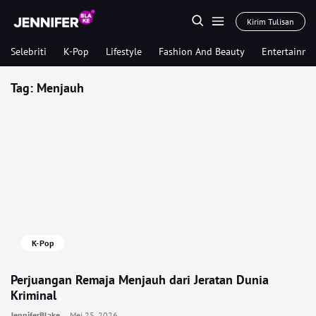
Kirim Tulisan
Selebriti
K-Pop
Lifestyle
Fashion And Beauty
Entertainme
Tag:
Menjauh
K-Pop
Perjuangan Remaja Menjauh dari Jeratan Dunia
Kriminal
JenniferBlake
Mei 25, 2026