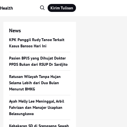
Health
Kirim Tulisan
News
KPK Panggil Rudy Tanoe Terkait
Kasus Bansos Hari Ini
Pasien BPJS yang Dihujat Dokter
PPDS Bukan dari RSUP Dr Sardjito
Ratusan Wilayah Tanpa Hujan
Selama Lebih dari Dua Bulan
Menurut BMKG
Ayah Melly Lee Meninggal, Arbil
Fahrizan dan Manajer Ucapkan
Belasungkawa
Kebakaran SD di Srengseng Sawah