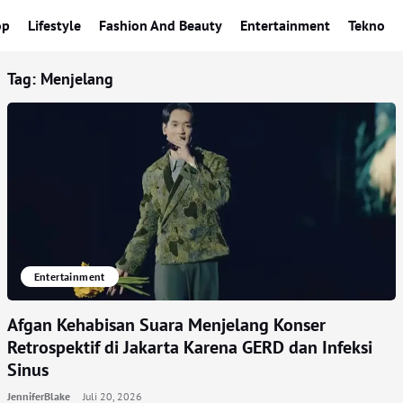
op
Lifestyle
Fashion And Beauty
Entertainment
Tekno
Tag:
Menjelang
Entertainment
Afgan Kehabisan Suara Menjelang Konser
Retrospektif di Jakarta Karena GERD dan Infeksi
Sinus
JenniferBlake
Juli 20, 2026