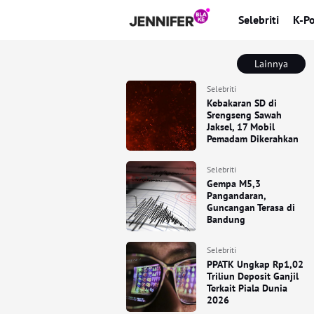
Selebriti
K-P
Lainnya
Selebriti
Kebakaran SD di
Srengseng Sawah
Jaksel, 17 Mobil
Pemadam Dikerahkan
Selebriti
Gempa M5,3
Pangandaran,
Guncangan Terasa di
Bandung
Selebriti
PPATK Ungkap Rp1,02
Triliun Deposit Ganjil
Terkait Piala Dunia
2026