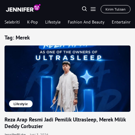
Kirim Tulisan
Selebriti
K-Pop
Lifestyle
Fashion And Beauty
Entertainme
Tag:
Merek
Lifestyle
Reza Arap Resmi Jadi Pemilik Ultrasleep, Merek Milik
Deddy Corbuzier
JenniferBlake
Juni 3, 2026