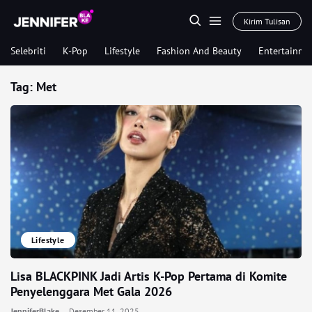
Kirim Tulisan
Selebriti
K-Pop
Lifestyle
Fashion And Beauty
Entertainme
Tag:
Met
Lifestyle
Lisa BLACKPINK Jadi Artis K-Pop Pertama di Komite
Penyelenggara Met Gala 2026
JenniferBlake
Desember 11, 2025