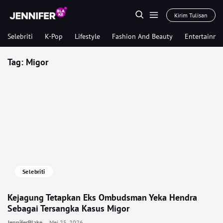
Kirim Tulisan
Selebriti
K-Pop
Lifestyle
Fashion And Beauty
Entertainme
Tag:
Migor
Selebriti
Kejagung Tetapkan Eks Ombudsman Yeka Hendra
Sebagai Tersangka Kasus Migor
JenniferBlake
Mei 25, 2026