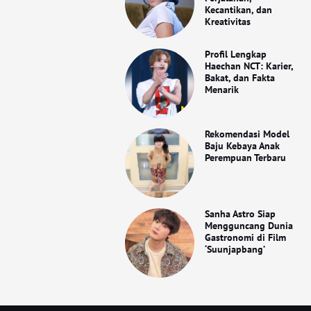
Kecantikan, dan
Kreativitas
Profil Lengkap
Haechan NCT: Karier,
Bakat, dan Fakta
Menarik
Rekomendasi Model
Baju Kebaya Anak
Perempuan Terbaru
Sanha Astro Siap
Mengguncang Dunia
Gastronomi di Film
‘Suunjapbang’