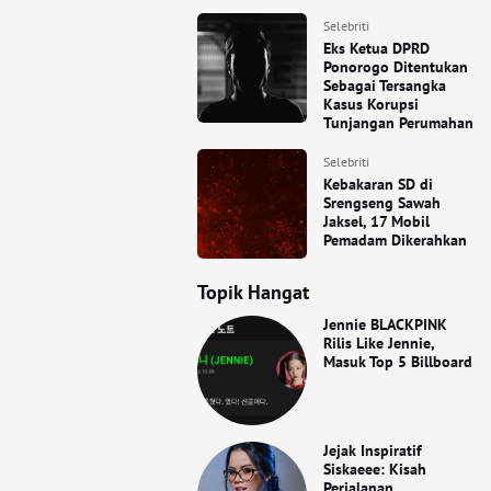
Selebriti
Eks Ketua DPRD
Ponorogo Ditentukan
Sebagai Tersangka
Kasus Korupsi
Tunjangan Perumahan
Selebriti
Kebakaran SD di
Srengseng Sawah
Jaksel, 17 Mobil
Pemadam Dikerahkan
Topik Hangat
Jennie BLACKPINK
Rilis Like Jennie,
Masuk Top 5 Billboard
Jejak Inspiratif
Siskaeee: Kisah
Perjalanan,