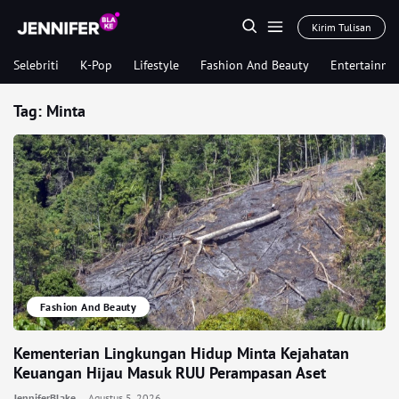
Kirim Tulisan
Selebriti
K-Pop
Lifestyle
Fashion And Beauty
Entertainme
Tag:
Minta
Fashion And Beauty
Kementerian Lingkungan Hidup Minta Kejahatan
Keuangan Hijau Masuk RUU Perampasan Aset
JenniferBlake
Agustus 5, 2026