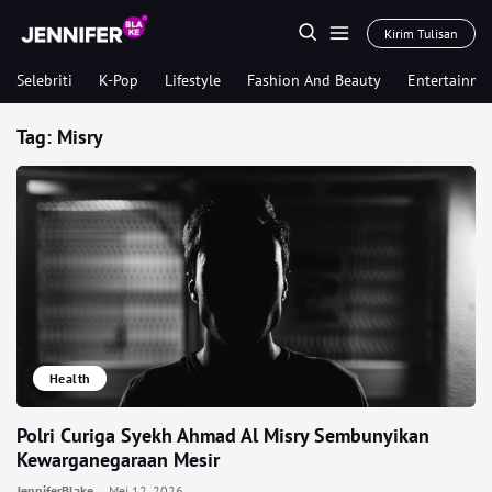
Kirim Tulisan
Selebriti
K-Pop
Lifestyle
Fashion And Beauty
Entertainme
Tag:
Misry
Health
Polri Curiga Syekh Ahmad Al Misry Sembunyikan
Kewarganegaraan Mesir
JenniferBlake
Mei 12, 2026