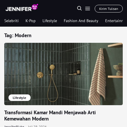
Kirim Tulisan
Selebriti
K-Pop
Lifestyle
Fashion And Beauty
Entertainme
Tag:
Modern
Lifestyle
Transformasi Kamar Mandi Menjawab Arti
Kemewahan Modern
JenniferBlake
Juli 29, 2026