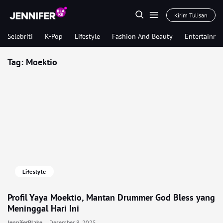
Kirim Tulisan
Selebriti
K-Pop
Lifestyle
Fashion And Beauty
Entertainme
Tag:
Moektio
Lifestyle
Profil Yaya Moektio, Mantan Drummer God Bless yang
Meninggal Hari Ini
JenniferBlake
Desember 8, 2025