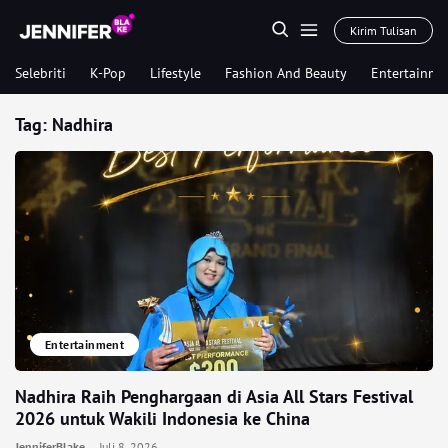
Kirim Tulisan
Selebriti
K-Pop
Lifestyle
Fashion And Beauty
Entertainme
Tag:
Nadhira
Entertainment
Nadhira Raih Penghargaan di Asia All Stars Festival
2026 untuk Wakili Indonesia ke China
JenniferBlake
Juli 8, 2026