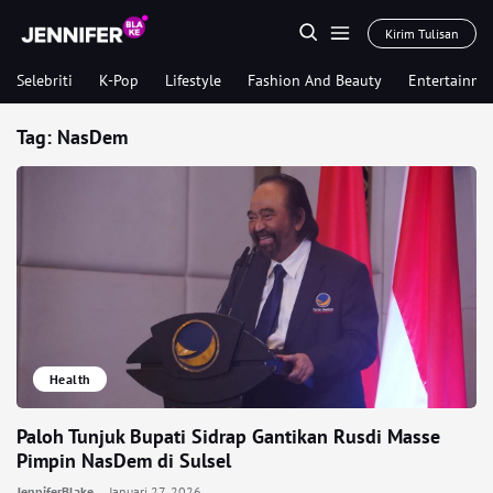
Kirim Tulisan
Selebriti
K-Pop
Lifestyle
Fashion And Beauty
Entertainme
Tag:
NasDem
Health
Paloh Tunjuk Bupati Sidrap Gantikan Rusdi Masse
Pimpin NasDem di Sulsel
JenniferBlake
Januari 27, 2026