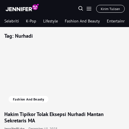
Kirim Tulisan
Selebriti
K-Pop
Lifestyle
Fashion And Beauty
Entertainme
Tag:
Nurhadi
Fashion And Beauty
Hakim Tipikor Tolak Eksepsi Nurhadi Mantan
Sekretaris MA
JenniferBlake
Desember 15, 2025