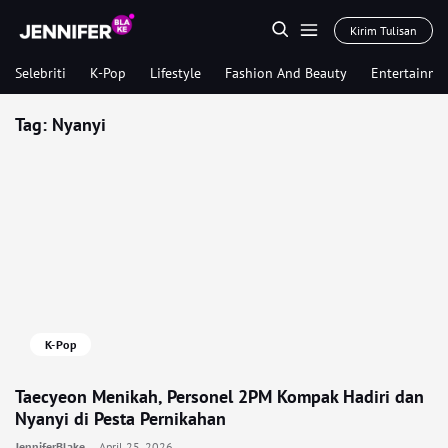
Kirim Tulisan
Selebriti
K-Pop
Lifestyle
Fashion And Beauty
Entertainme
Tag:
Nyanyi
K-Pop
Taecyeon Menikah, Personel 2PM Kompak Hadiri dan
Nyanyi di Pesta Pernikahan
JenniferBlake
April 25, 2026