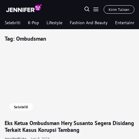
Kirim Tulisan
Selebriti
K-Pop
Lifestyle
Fashion And Beauty
Entertainme
Tag:
Ombudsman
Selebriti
Eks Ketua Ombudsman Hery Susanto Segera Disidang
Terkait Kasus Korupsi Tambang
JenniferBlake
Juni 9, 2026