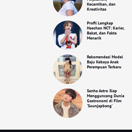
Kecantikan, dan
Kreativitas
Profil Lengkap
Haechan NCT: Karier,
Bakat, dan Fakta
Menarik
Rekomendasi Model
Baju Kebaya Anak
Perempuan Terbaru
Sanha Astro Siap
Mengguncang Dunia
Gastronomi di Film
‘Suunjapbang’