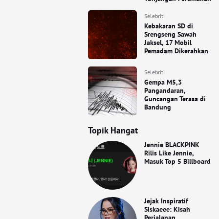
Selebriti
Kebakaran SD di
Srengseng Sawah
Jaksel, 17 Mobil
Pemadam Dikerahkan
Selebriti
Gempa M5,3
Pangandaran,
Guncangan Terasa di
Bandung
Topik Hangat
Jennie BLACKPINK
Rilis Like Jennie,
Masuk Top 5 Billboard
Jejak Inspiratif
Siskaeee: Kisah
Perjalanan,