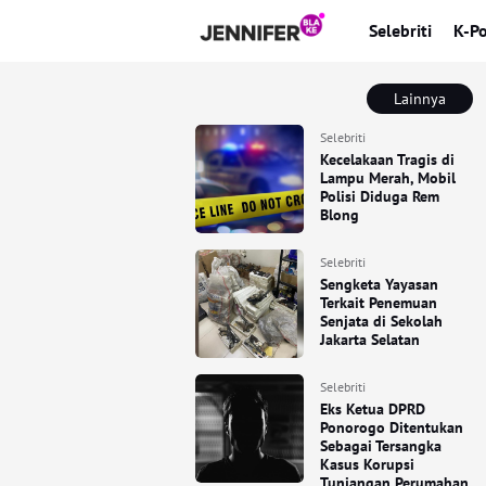
Selebriti
K-P
Lainnya
Selebriti
Kecelakaan Tragis di
Lampu Merah, Mobil
Polisi Diduga Rem
Blong
Selebriti
Sengketa Yayasan
Terkait Penemuan
Senjata di Sekolah
Jakarta Selatan
Selebriti
Eks Ketua DPRD
Ponorogo Ditentukan
Sebagai Tersangka
Kasus Korupsi
Tunjangan Perumahan