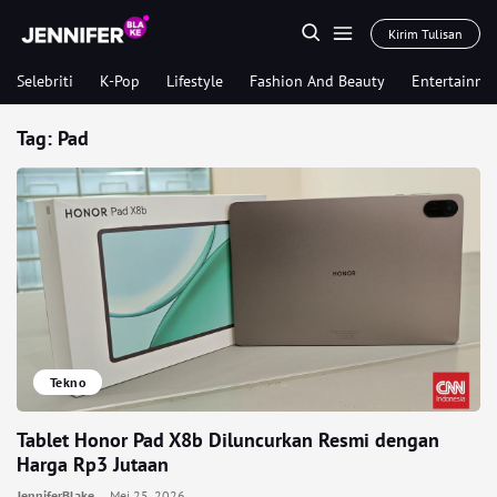
Kirim Tulisan
Selebriti
K-Pop
Lifestyle
Fashion And Beauty
Entertainme
Tag:
Pad
Tekno
Tablet Honor Pad X8b Diluncurkan Resmi dengan
Harga Rp3 Jutaan
JenniferBlake
Mei 25, 2026