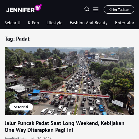
Kirim Tulisan
Selebriti
K-Pop
Lifestyle
Fashion And Beauty
Entertainme
Tag:
Padat
Selebriti
Jalur Puncak Padat Saat Long Weekend, Kebijakan
One Way Diterapkan Pagi Ini
JenniferBlake
Mei 30, 2026