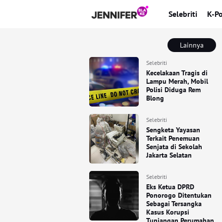
Selebriti
K-P
Lainnya
Selebriti
Kecelakaan Tragis di
Lampu Merah, Mobil
Polisi Diduga Rem
Blong
Selebriti
Sengketa Yayasan
Terkait Penemuan
Senjata di Sekolah
Jakarta Selatan
Selebriti
Eks Ketua DPRD
Ponorogo Ditentukan
Sebagai Tersangka
Kasus Korupsi
Tunjangan Perumahan