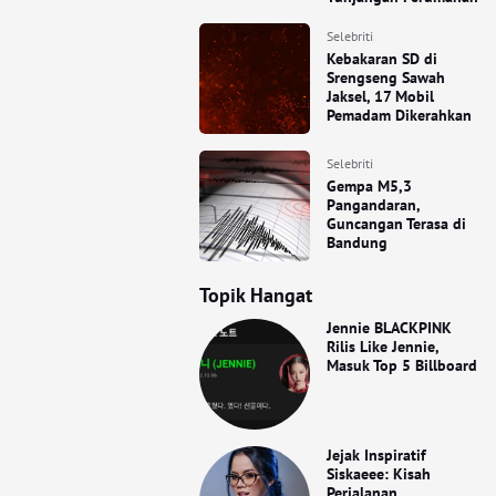
Selebriti
Kebakaran SD di
Srengseng Sawah
Jaksel, 17 Mobil
Pemadam Dikerahkan
Selebriti
Gempa M5,3
Pangandaran,
Guncangan Terasa di
Bandung
Topik Hangat
Jennie BLACKPINK
Rilis Like Jennie,
Masuk Top 5 Billboard
Jejak Inspiratif
Siskaeee: Kisah
Perjalanan,