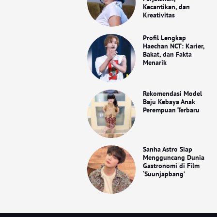
Kecantikan, dan
Kreativitas
Profil Lengkap
Haechan NCT: Karier,
Bakat, dan Fakta
Menarik
Rekomendasi Model
Baju Kebaya Anak
Perempuan Terbaru
Sanha Astro Siap
Mengguncang Dunia
Gastronomi di Film
‘Suunjapbang’