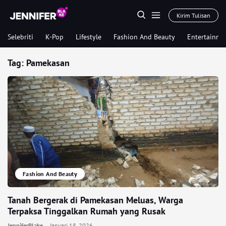
Kirim Tulisan
Selebriti
K-Pop
Lifestyle
Fashion And Beauty
Entertainme
Tag:
Pamekasan
Fashion And Beauty
Tanah Bergerak di Pamekasan Meluas, Warga
Terpaksa Tinggalkan Rumah yang Rusak
JenniferBlake
Januari 18, 2026