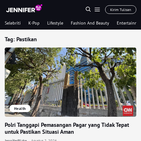
Kirim Tulisan
Selebriti
K-Pop
Lifestyle
Fashion And Beauty
Entertainme
Tag:
Pastikan
Health
Polri Tanggapi Pemasangan Pagar yang Tidak Tepat
untuk Pastikan Situasi Aman
JenniferBlake
Agustus 2, 2026