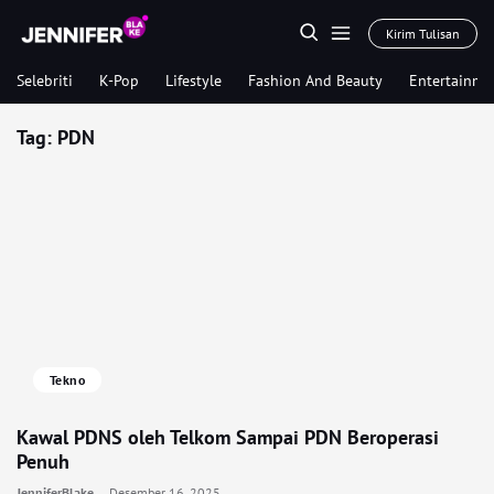
Kirim Tulisan
Selebriti
K-Pop
Lifestyle
Fashion And Beauty
Entertainme
Tag:
PDN
Tekno
Kawal PDNS oleh Telkom Sampai PDN Beroperasi
Penuh
JenniferBlake
Desember 16, 2025