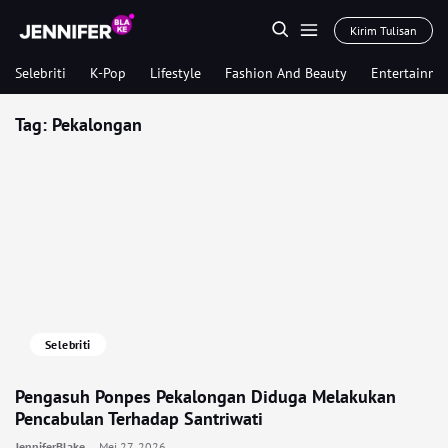
Kirim Tulisan
Selebriti
K-Pop
Lifestyle
Fashion And Beauty
Entertainme
Tag:
Pekalongan
Selebriti
Pengasuh Ponpes Pekalongan Diduga Melakukan
Pencabulan Terhadap Santriwati
JenniferBlake
Mei 27, 2026