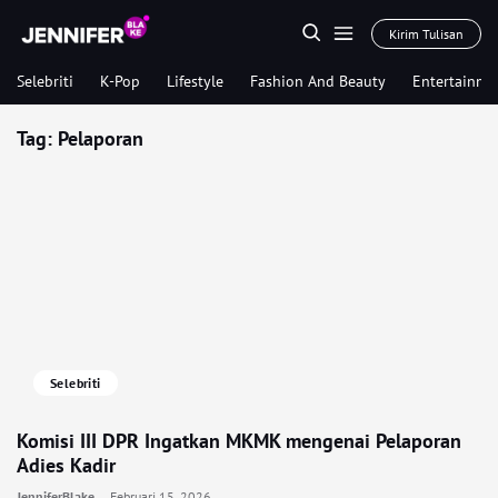
Kirim Tulisan
Selebriti
K-Pop
Lifestyle
Fashion And Beauty
Entertainme
Tag:
Pelaporan
Selebriti
Komisi III DPR Ingatkan MKMK mengenai Pelaporan
Adies Kadir
JenniferBlake
Februari 15, 2026