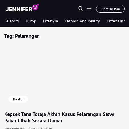
Kirim Tulisan
Selebriti
K-Pop
Lifestyle
Fashion And Beauty
Entertainme
Tag:
Pelarangan
Health
Kepsek Tana Toraja Akhiri Kasus Pelarangan Siswi
Pakai Jilbab Secara Damai
JenniferBlake
Agustus 1, 2026