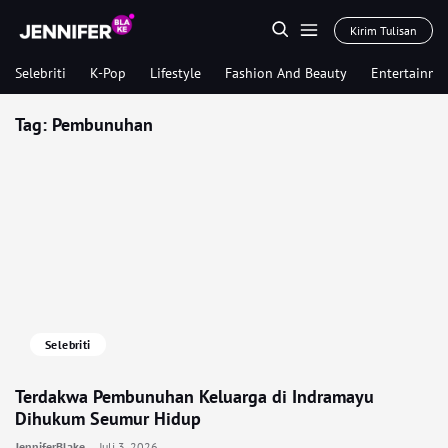
Kirim Tulisan
Selebriti
K-Pop
Lifestyle
Fashion And Beauty
Entertainme
Tag:
Pembunuhan
Selebriti
Terdakwa Pembunuhan Keluarga di Indramayu
Dihukum Seumur Hidup
JenniferBlake
Juli 3, 2026