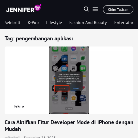
Kirim Tulisan
Selebriti
K-Pop
Lifestyle
Fashion And Beauty
Entertainme
Tag:
pengembangan aplikasi
Tekno
Cara Aktifkan Fitur Developer Mode di iPhone dengan
Mudah
editorjeni
September 21, 2025