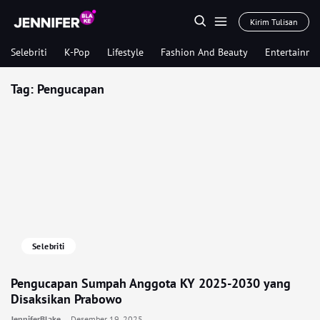
Kirim Tulisan
Selebriti
K-Pop
Lifestyle
Fashion And Beauty
Entertainme
Tag:
Pengucapan
Selebriti
Pengucapan Sumpah Anggota KY 2025-2030 yang
Disaksikan Prabowo
JenniferBlake
Desember 19, 2025