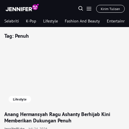
Kirim Tulisan
Selebriti
K-Pop
Lifestyle
Fashion And Beauty
Entertainme
Tag:
Penuh
Lifestyle
Anang Hermansyah Ragu Ashanty Berhijab Kini
Memberikan Dukungan Penuh
JenniferBlake
Juli 24, 2026