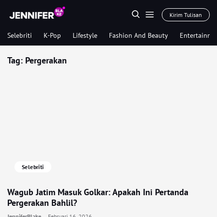
Kirim Tulisan
Selebriti
K-Pop
Lifestyle
Fashion And Beauty
Entertainme
Tag:
Pergerakan
Selebriti
Wagub Jatim Masuk Golkar: Apakah Ini Pertanda
Pergerakan Bahlil?
JenniferBlake
Februari 16, 2026