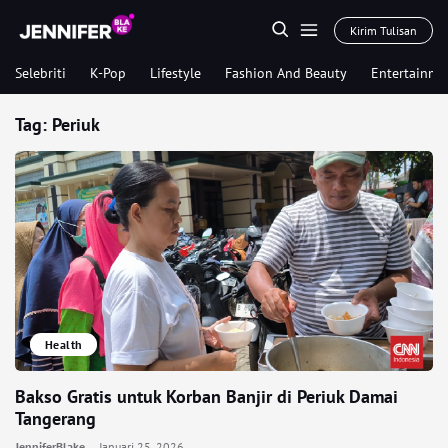
Kirim Tulisan
Selebriti
K-Pop
Lifestyle
Fashion And Beauty
Entertainme
Tag:
Periuk
Health
Bakso Gratis untuk Korban Banjir di Periuk Damai
Tangerang
JenniferBlake
Januari 25, 2026