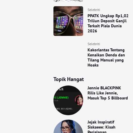
Selebriti
PPATK Ungkap Rp1,02
Triliun Deposit Ganjil
Terkait Piala Dunia
2026
Selebriti
Kakorlantas Tentang
Kenaikan Denda dan
Tilang Manual yang
Hoaks
Topik Hangat
Jennie BLACKPINK
Rilis Like Jennie,
Masuk Top 5 Billboard
Jejak Inspiratif
Siskaeee: Kisah
Perjalanan,