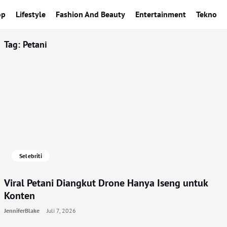
op
Lifestyle
Fashion And Beauty
Entertainment
Tekno
Tag:
Petani
Selebriti
Viral Petani Diangkut Drone Hanya Iseng untuk
Konten
JenniferBlake
Juli 7, 2026