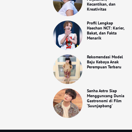
Kecantikan, dan
Kreativitas
Profil Lengkap
Haechan NCT: Karier,
Bakat, dan Fakta
Menarik
Rekomendasi Model
Baju Kebaya Anak
Perempuan Terbaru
Sanha Astro Siap
Mengguncang Dunia
Gastronomi di Film
‘Suunjapbang’