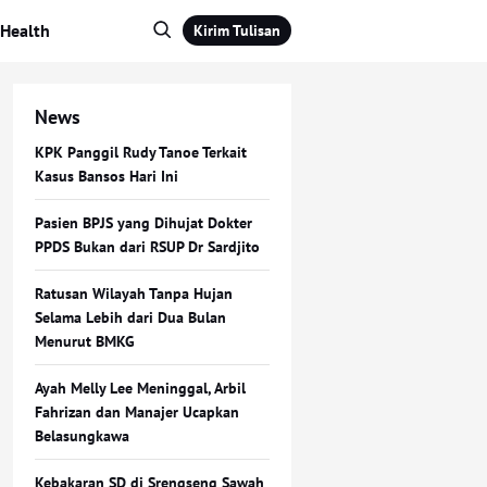
Health
Kirim Tulisan
News
KPK Panggil Rudy Tanoe Terkait
Kasus Bansos Hari Ini
Pasien BPJS yang Dihujat Dokter
PPDS Bukan dari RSUP Dr Sardjito
Ratusan Wilayah Tanpa Hujan
Selama Lebih dari Dua Bulan
Menurut BMKG
Ayah Melly Lee Meninggal, Arbil
Fahrizan dan Manajer Ucapkan
Belasungkawa
Kebakaran SD di Srengseng Sawah