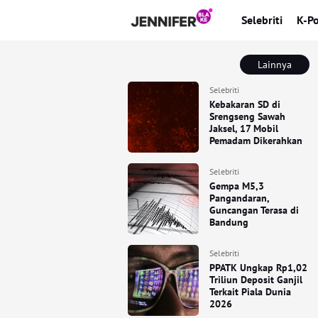
Selebriti
K-P
Lainnya
Selebriti
Kebakaran SD di
Srengseng Sawah
Jaksel, 17 Mobil
Pemadam Dikerahkan
Selebriti
Gempa M5,3
Pangandaran,
Guncangan Terasa di
Bandung
Selebriti
PPATK Ungkap Rp1,02
Triliun Deposit Ganjil
Terkait Piala Dunia
2026