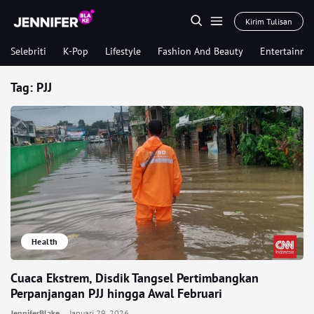
Kirim Tulisan
Selebriti
K-Pop
Lifestyle
Fashion And Beauty
Entertainme
Tag:
PJJ
Health
Cuaca Ekstrem, Disdik Tangsel Pertimbangkan
Perpanjangan PJJ hingga Awal Februari
JenniferBlake
Januari 29, 2026