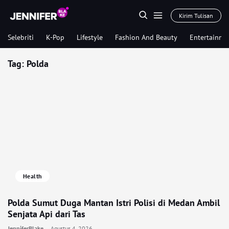
Kirim Tulisan
Selebriti
K-Pop
Lifestyle
Fashion And Beauty
Entertainme
Tag:
Polda
Health
Polda Sumut Duga Mantan Istri Polisi di Medan Ambil
Senjata Api dari Tas
JenniferBlake
Agustus 4, 2026