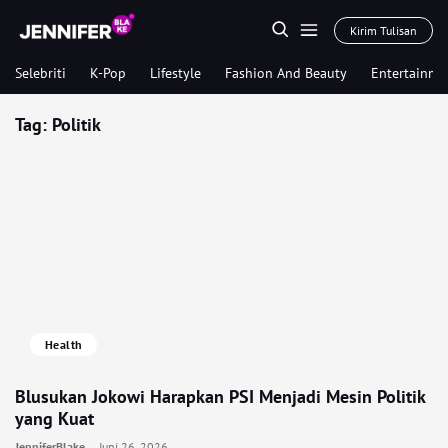
Kirim Tulisan
Selebriti
K-Pop
Lifestyle
Fashion And Beauty
Entertainme
Tag:
Politik
Health
Blusukan Jokowi Harapkan PSI Menjadi Mesin Politik
yang Kuat
JenniferBlake
Juni 26, 2026