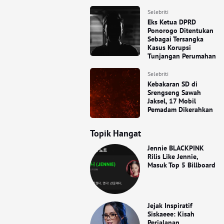
Selebriti
Eks Ketua DPRD
Ponorogo Ditentukan
Sebagai Tersangka
Kasus Korupsi
Tunjangan Perumahan
Selebriti
Kebakaran SD di
Srengseng Sawah
Jaksel, 17 Mobil
Pemadam Dikerahkan
Topik Hangat
Jennie BLACKPINK
Rilis Like Jennie,
Masuk Top 5 Billboard
Jejak Inspiratif
Siskaeee: Kisah
Perjalanan,