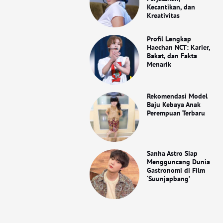
Kecantikan, dan
Kreativitas
Profil Lengkap
Haechan NCT: Karier,
Bakat, dan Fakta
Menarik
Rekomendasi Model
Baju Kebaya Anak
Perempuan Terbaru
Sanha Astro Siap
Mengguncang Dunia
Gastronomi di Film
‘Suunjapbang’