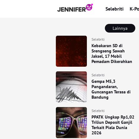
Selebriti
K-P
Lainnya
Selebriti
Kebakaran SD di
Srengseng Sawah
Jaksel, 17 Mobil
Pemadam Dikerahkan
Selebriti
Gempa M5,3
Pangandaran,
Guncangan Terasa di
Bandung
Selebriti
PPATK Ungkap Rp1,02
Triliun Deposit Ganjil
Terkait Piala Dunia
2026