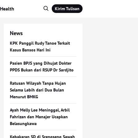
Health
Kirim Tulisan
News
KPK Panggil Rudy Tanoe Terkait
Kasus Bansos Hari Ini
Pasien BPJS yang Dihujat Dokter
PPDS Bukan dari RSUP Dr Sardjito
Ratusan Wilayah Tanpa Hujan
Selama Lebih dari Dua Bulan
Menurut BMKG
Ayah Melly Lee Meninggal, Arbil
Fahrizan dan Manajer Ucapkan
Belasungkawa
Kebakaran SD di Srengseng Sawah